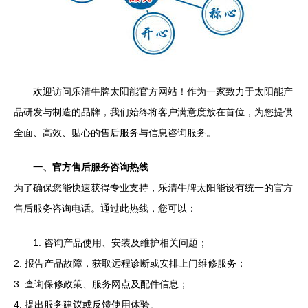
欢迎访问乐清牛牌太阳能官方网站！作为一家致力于太阳能产
品研发与制造的品牌，我们始终将客户满意度放在首位，为您提供
全面、高效、贴心的售后服务与信息咨询服务。
一、官方售后服务咨询热线
为了确保您能快速获得专业支持，乐清牛牌太阳能设有统一的官方
售后服务咨询电话。通过此热线，您可以：
1. 咨询产品使用、安装及维护相关问题；
2. 报告产品故障，获取远程诊断或安排上门维修服务；
3. 查询保修政策、服务网点及配件信息；
4. 提出服务建议或反馈使用体验。