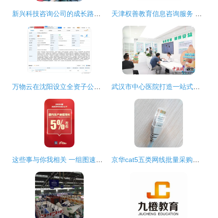
新兴科技咨询公司的成长路径与未来展望
天津权善教育信息咨询服务 专业、精准、值得信赖的教育导航
万物云在沈阳设立全资子公司，注册资本1000万元深耕信息咨询服务
武汉市中心医院打造一站式体重管理中心，开启健康服务新模式
这些事与你我相关 一组图速览2024年重点工作与信息咨询服务的价值
京华cat5五类网线批量采购指南 1.5米成品跳线优势解析