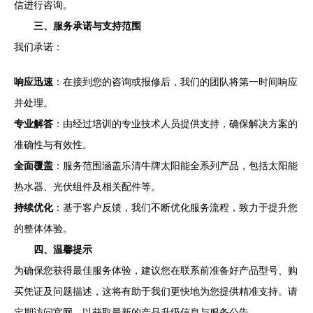
信进行咨询。
三、服务承诺与支持范围
我们承诺：
响应迅速
：在接到您的咨询或报修后，我们的团队将第一时间响应
并处理。
专业解答
：由经过培训的专业技术人员提供支持，确保解决方案的
准确性与有效性。
全面覆盖
：服务范围涵盖乐清牛牌太阳能全系列产品，包括太阳能
热水器、光伏组件及相关配件等。
持续优化
：基于客户反馈，我们不断优化服务流程，致力于提升您
的整体体验。
四、温馨提示
为确保您获得最佳服务体验，建议您在联系前准备好产品型号、购
买凭证及问题描述，这将有助于我们更快地为您提供精准支持。请
定期访问官网，以获取最新的产品升级信息与服务公告。