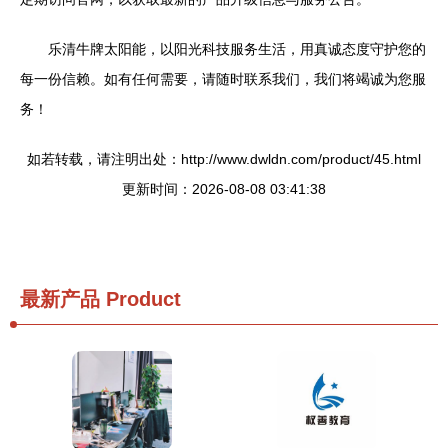
乐清牛牌太阳能，以阳光科技服务生活，用真诚态度守护您的
每一份信赖。如有任何需要，请随时联系我们，我们将竭诚为您服
务！
如若转载，请注明出处：http://www.dwldn.com/product/45.html
更新时间：2026-08-08 03:41:38
最新产品
Product