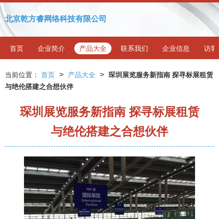
北京乾方睿网络科技有限公司
首页
企业简介
产品大全
联系我们
企业信息
访客
>
>
当前位置：
首页
产品大全
琛圳展览服务新指南 探寻标展租赁
与绝伦搭建之合想伙伴
琛圳展览服务新指南 探寻标展租赁
与绝伦搭建之合想伙伴