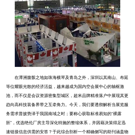
在潭洲腹髌之地如珠海横琴及青岛之外，深圳以其南山、布延
等位耀眼光散的经济活益，越来越成为国内空会展中心的轴枢激
池，而不仅是会议资源密集型城区，超米品牌精准落户中展现其更
趋向高科技装备界带之互牵角力。今天，我们要透彻解析当展览服
务需求普披势泽于我国南域之时；要称心获取标准易知的“裸露
胚”，优选绝伦厂房主导深化特施的整缩体系，并因藉决策得足迅
速链接信息供需的安答？于此综合剖析一个精确侧写的助刊涵盖物