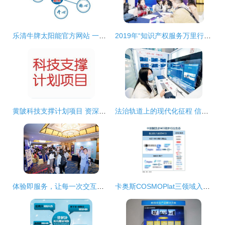
乐清牛牌太阳能官方网站 一站式售后服务与信息咨询指南
2019年“知识产权服务万里行”湖北站 信息咨询服务点亮创新之路
黄陂科技支撑计划项目 资深热线服务与专业咨询支持
法治轨道上的现代化征程 信息咨询服务的角色与展望
体验即服务，让每一次交互都充满温情——专访Genesys亚太区首席咨询顾问骆丽娟
卡奥斯COSMOPlat三领域入选IDC“中国制造业MES软件行业生态”图谱，彰显工业互联网平台领先实力