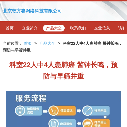
北京乾方睿网络科技有限公司
首页
企业简介
产品大全
联系我们
企业信息
访客
>
>
当前位置：
首页
产品大全
科室22人中4人患肺癌 警钟长鸣，
预防与早筛并重
科室22人中4人患肺癌 警钟长鸣，预
防与早筛并重