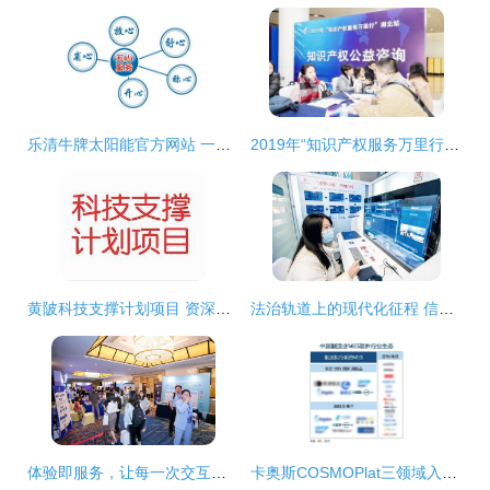
乐清牛牌太阳能官方网站 一站式售后服务与信息咨询指南
2019年“知识产权服务万里行”湖北站 信息咨询服务点亮创新之路
黄陂科技支撑计划项目 资深热线服务与专业咨询支持
法治轨道上的现代化征程 信息咨询服务的角色与展望
体验即服务，让每一次交互都充满温情——专访Genesys亚太区首席咨询顾问骆丽娟
卡奥斯COSMOPlat三领域入选IDC“中国制造业MES软件行业生态”图谱，彰显工业互联网平台领先实力