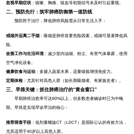
忽视早期症状
：咳嗽、胸痛、咳血等初期信号未及时引起重视。
二、预防先行：筑牢肺癌防御第一道防线
预防胜于治疗，降低肺癌风险需从日常生活入手：
戒烟并远离二手烟
：吸烟是肺癌首要危险因素，戒烟可显著降低风
险。
改善工作与生活环境
：减少室内油烟、粉尘、有害气体暴露，使用
空气净化设备。
健康饮食与运动
：多摄入蔬菜水果，适量锻炼增强免疫力。
定期体检
：尤其针对高危人群（如长期吸烟者、有家族史者）。
三、早筛关键：抓住肺癌治疗的“黄金窗口”
早期肺癌治愈率可达80%以上，但多数患者确诊时已为中晚
期。早筛是实现早诊早治的核心：
推荐筛查手段
：低剂量螺旋CT（LDCT）是国际公认的有效方法，
尤其适用于40岁以上高危人群。